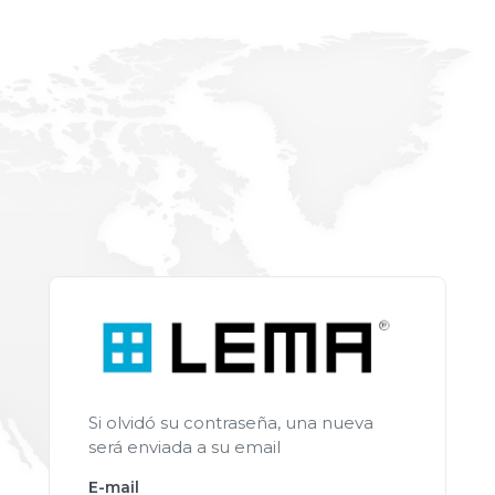
Si olvidó su contraseña, una nueva
será enviada a su email
E-mail